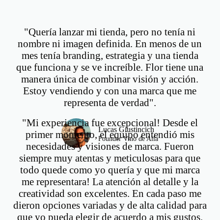
"Quería lanzar mi tienda, pero no tenía ni
nombre ni imagen definida. En menos de un
mes tenía branding, estrategia y una tienda
que funciona y se ve increíble. Flor tiene una
manera única de combinar visión y acción.
Estoy vendiendo y con una marca que me
representa de verdad".
"Mi experiencia fue excepcional! Desde el
Lucas Giustincich
primer momento, el equipo entendió mis
Founder Vino de Allá
necesidades y visiones de marca. Fueron
siempre muy atentas y meticulosas para que
todo quede como yo quería y que mi marca
me representara! La atención al detalle y la
creatividad son excelentes. En cada paso me
dieron opciones variadas y de alta calidad para
que yo pueda elegir de acuerdo a mis gustos.