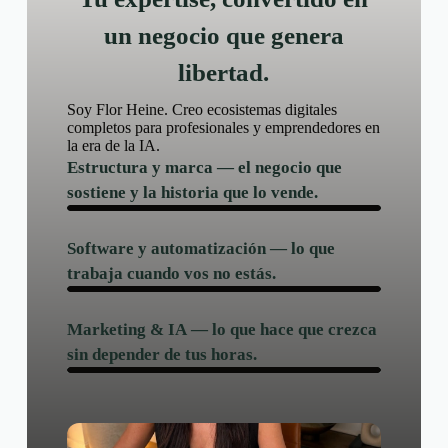
un negocio que genera
libertad.
Soy Flor Heine. Creo ecosistemas digitales
completos para profesionales y emprendedores en
la era de la IA.
Estructura y marca
— el negocio que
sostiene y la historia que lo vende.
Software y automatización
— lo que
trabaja cuando vos no estás.
Marketing & IA
— lo que hace que crezca
sin depender de tus horas.